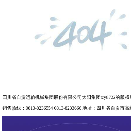
四川省自贡运输机械集团股份有限公司太阳集团tcy8722的版权所有 太阳集团t
销售热线：0813-8236554 0813-8233666 地址：四川省自