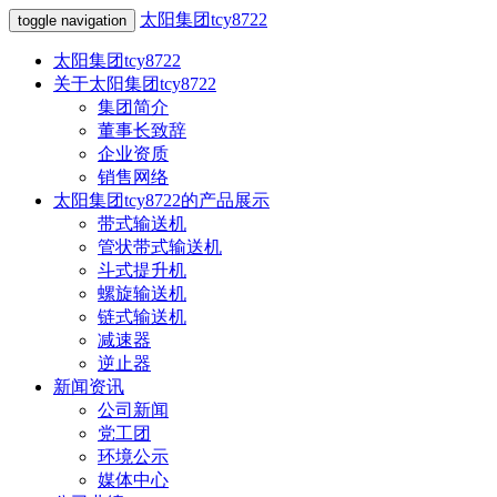
太阳集团tcy8722
toggle navigation
太阳集团tcy8722
关于太阳集团tcy8722
集团简介
董事长致辞
企业资质
销售网络
太阳集团tcy8722的产品展示
带式输送机
管状带式输送机
斗式提升机
螺旋输送机
链式输送机
减速器
逆止器
新闻资讯
公司新闻
党工团
环境公示
媒体中心