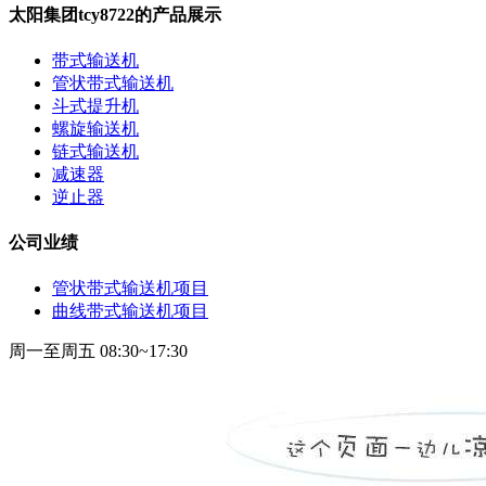
太阳集团tcy8722的产品展示
带式输送机
管状带式输送机
斗式提升机
螺旋输送机
链式输送机
减速器
逆止器
公司业绩
管状带式输送机项目
曲线带式输送机项目
周一至周五 08:30~17:30