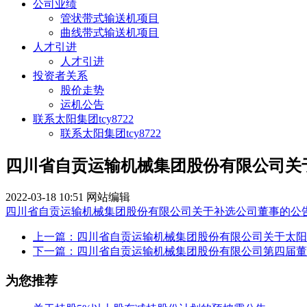
公司业绩
管状带式输送机项目
曲线带式输送机项目
人才引进
人才引进
投资者关系
股价走势
运机公告
联系太阳集团tcy8722
联系太阳集团tcy8722
四川省自贡运输机械集团股份有限公司关于补
2022-03-18 10:51
网站编辑
四川省自贡运输机械集团股份有限公司关于补选公司董事的公告.
上一篇：四川省自贡运输机械集团股份有限公司关于太阳集团
下一篇：四川省自贡运输机械集团股份有限公司第四届董
为您推荐