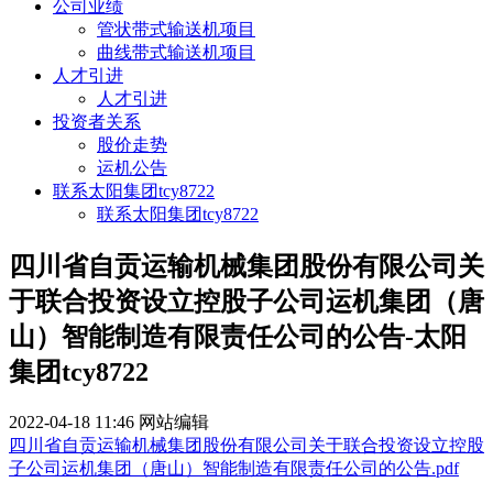
公司业绩
管状带式输送机项目
曲线带式输送机项目
人才引进
人才引进
投资者关系
股价走势
运机公告
联系太阳集团tcy8722
联系太阳集团tcy8722
四川省自贡运输机械集团股份有限公司关
于联合投资设立控股子公司运机集团（唐
山）智能制造有限责任公司的公告-太阳
集团tcy8722
2022-04-18 11:46
网站编辑
四川省自贡运输机械集团股份有限公司关于联合投资设立控股
子公司运机集团（唐山）智能制造有限责任公司的公告.pdf