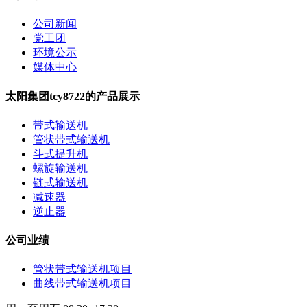
公司新闻
党工团
环境公示
媒体中心
太阳集团tcy8722的产品展示
带式输送机
管状带式输送机
斗式提升机
螺旋输送机
链式输送机
减速器
逆止器
公司业绩
管状带式输送机项目
曲线带式输送机项目