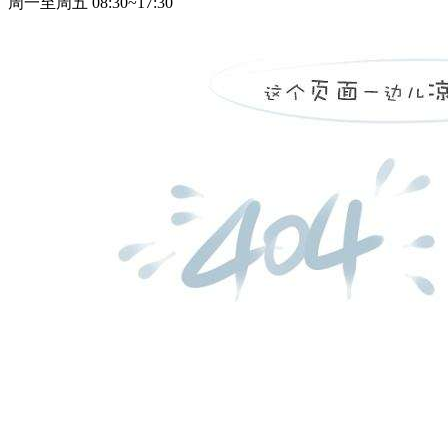
周一至周五 08:30~17:30