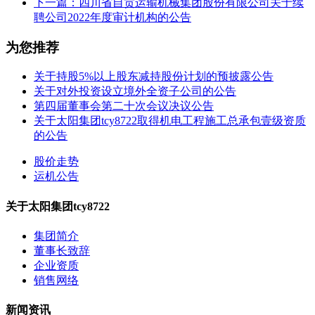
下一篇：四川省自贡运输机械集团股份有限公司关于续
聘公司2022年度审计机构的公告
为您推荐
关于持股5%以上股东减持股份计划的预披露公告
关于对外投资设立境外全资子公司的公告
第四届董事会第二十次会议决议公告
关于太阳集团tcy8722取得机电工程施工总承包壹级资质
的公告
股价走势
运机公告
关于太阳集团tcy8722
集团简介
董事长致辞
企业资质
销售网络
新闻资讯