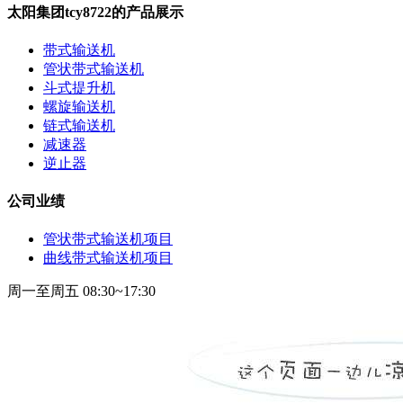
太阳集团tcy8722的产品展示
带式输送机
管状带式输送机
斗式提升机
螺旋输送机
链式输送机
减速器
逆止器
公司业绩
管状带式输送机项目
曲线带式输送机项目
周一至周五 08:30~17:30