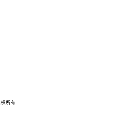
的版权所有