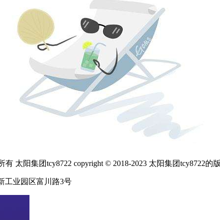
cy8722 copyright © 2018-2023 太阳集团tcy8722
贡市高新工业园区富川路3号