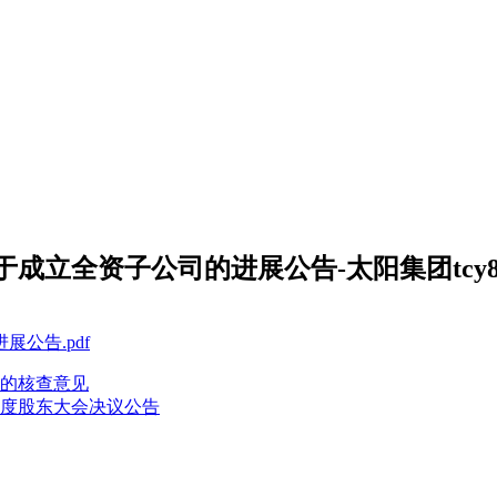
立全资子公司的进展公告-太阳集团tcy87
公告.pdf
的核查意见
年度股东大会决议公告