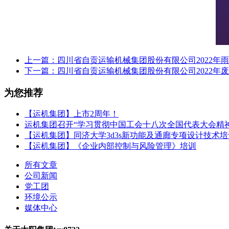
上一篇：四川省自贡运输机械集团股份有限公司2022年
下一篇：四川省自贡运输机械集团股份有限公司2022年
为您推荐
【运机集团】上市2周年！
运机集团召开“学习贯彻中国工会十八次全国代表大会精神
【运机集团】同济大学3d3s新功能及通廊专项设计技术
【运机集团】《企业内部控制与风险管理》培训
所有文章
公司新闻
党工团
环境公示
媒体中心