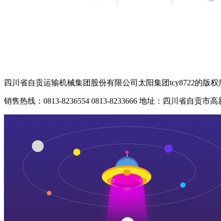
四川省自贡运输机械集团股份有限公司太阳集团tcy8722的版权所有 太阳集团t
销售热线：0813-8236554 0813-8233666 地址：四川省自