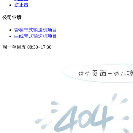
逆止器
公司业绩
管状带式输送机项目
曲线带式输送机项目
周一至周五 08:30~17:30