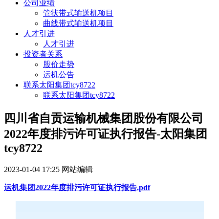
公司业绩
管状带式输送机项目
曲线带式输送机项目
人才引进
人才引进
投资者关系
股价走势
运机公告
联系太阳集团tcy8722
联系太阳集团tcy8722
四川省自贡运输机械集团股份有限公司
2022年度排污许可证执行报告-太阳集团
tcy8722
2023-01-04 17:25
网站编辑
运机集团2022年度排污许可证执行报告.pdf