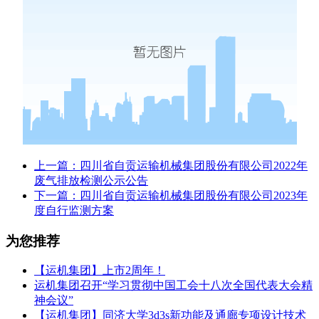
上一篇：四川省自贡运输机械集团股份有限公司2022年
废气排放检测公示公告
下一篇：四川省自贡运输机械集团股份有限公司2023年
度自行监测方案
为您推荐
【运机集团】上市2周年！
运机集团召开“学习贯彻中国工会十八次全国代表大会精
神会议”
【运机集团】同济大学3d3s新功能及通廊专项设计技术