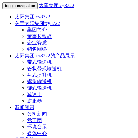
太阳集团tcy8722
toggle navigation
太阳集团tcy8722
关于太阳集团tcy8722
集团简介
董事长致辞
企业资质
销售网络
太阳集团tcy8722的产品展示
带式输送机
管状带式输送机
斗式提升机
螺旋输送机
链式输送机
减速器
逆止器
新闻资讯
公司新闻
党工团
环境公示
媒体中心