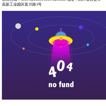
高新工业园区富川路3号