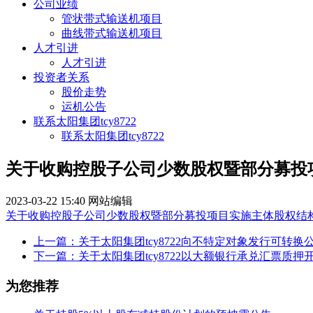
公司业绩
管状带式输送机项目
曲线带式输送机项目
人才引进
人才引进
投资者关系
股价走势
运机公告
联系太阳集团tcy8722
联系太阳集团tcy8722
关于收购控股子公司少数股权暨部分募投项目
2023-03-22 15:40
网站编辑
关于收购控股子公司少数股权暨部分募投项目实施主体股权结构发
上一篇：关于太阳集团tcy8722向不特定对象发行可
下一篇：关于太阳集团tcy8722以大额银行承兑汇票质
为您推荐