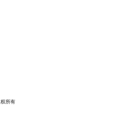
的版权所有