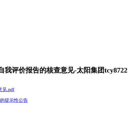
我评价报告的核查意见-太阳集团tcy8722
.pdf
的提示性公告