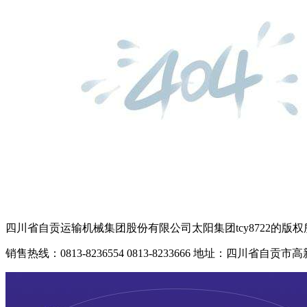
四川省自贡运输机械集团股份有限公司太阳集团tcy8722的版权所有 太阳集团t
销售热线：0813-8236554 0813-8233666 地址：四川省自