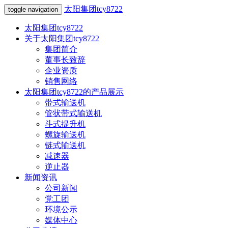
太阳集团tcy8722
toggle navigation
太阳集团tcy8722
关于太阳集团tcy8722
集团简介
董事长致辞
企业资质
销售网络
太阳集团tcy8722的产品展示
带式输送机
管状带式输送机
斗式提升机
螺旋输送机
链式输送机
减速器
逆止器
新闻资讯
公司新闻
党工团
环境公示
媒体中心