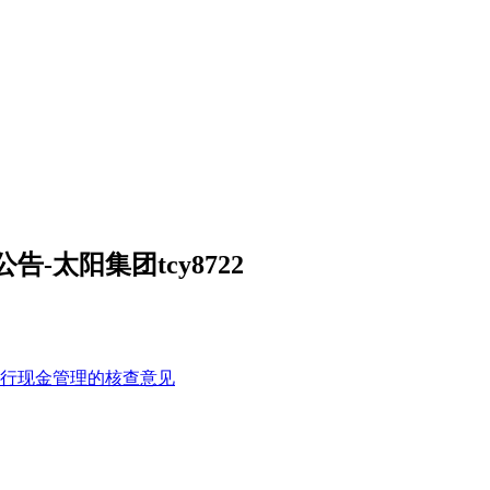
-太阳集团tcy8722
行现金管理的核查意见