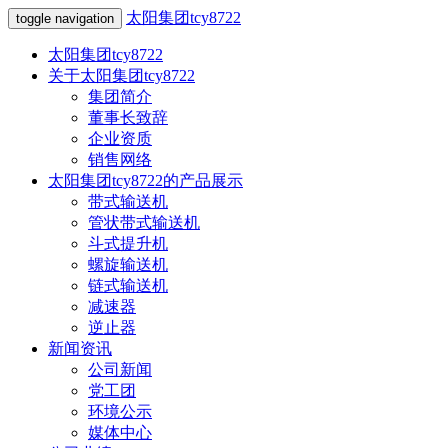
太阳集团tcy8722
toggle navigation
太阳集团tcy8722
关于太阳集团tcy8722
集团简介
董事长致辞
企业资质
销售网络
太阳集团tcy8722的产品展示
带式输送机
管状带式输送机
斗式提升机
螺旋输送机
链式输送机
减速器
逆止器
新闻资讯
公司新闻
党工团
环境公示
媒体中心