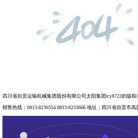
四川省自贡运输机械集团股份有限公司太阳集团tcy8722的版权所有 太阳集团t
销售热线：0813-8236554 0813-8233666 地址：四川省自