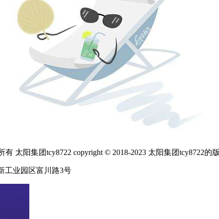
cy8722 copyright © 2018-2023 太阳集团tcy8722
贡市高新工业园区富川路3号