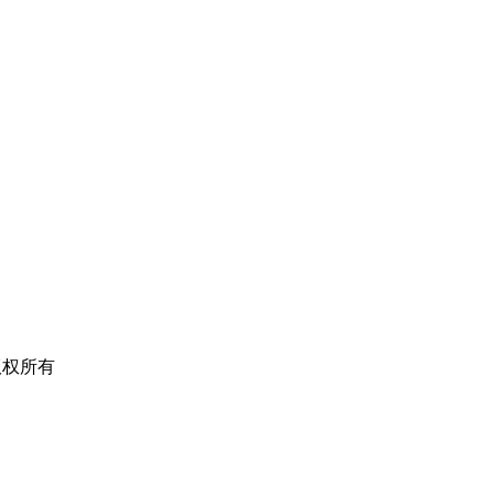
的版权所有