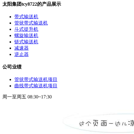
太阳集团tcy8722的产品展示
带式输送机
管状带式输送机
斗式提升机
螺旋输送机
链式输送机
减速器
逆止器
公司业绩
管状带式输送机项目
曲线带式输送机项目
周一至周五 08:30~17:30