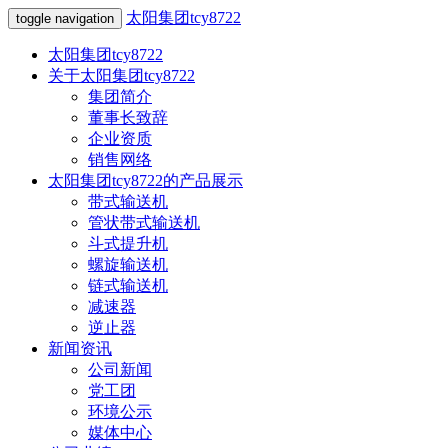
太阳集团tcy8722
toggle navigation
太阳集团tcy8722
关于太阳集团tcy8722
集团简介
董事长致辞
企业资质
销售网络
太阳集团tcy8722的产品展示
带式输送机
管状带式输送机
斗式提升机
螺旋输送机
链式输送机
减速器
逆止器
新闻资讯
公司新闻
党工团
环境公示
媒体中心