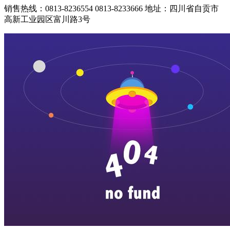
销售热线：0813-8236554 0813-8233666 地址：四川省自贡市
高新工业园区富川路3号