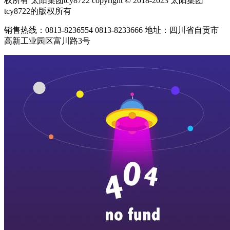
权所有 太阳集团tcy8722 copyright © 2018-2023 太阳集团
tcy8722的版权所有
销售热线：0813-8236554 0813-8233666 地址：四川省自贡市
高新工业园区富川路3号