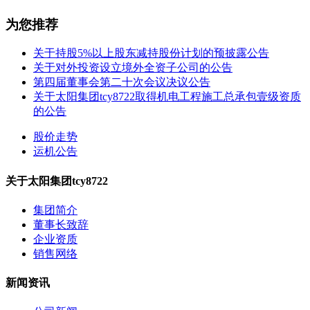
为您推荐
关于持股5%以上股东减持股份计划的预披露公告
关于对外投资设立境外全资子公司的公告
第四届董事会第二十次会议决议公告
关于太阳集团tcy8722取得机电工程施工总承包壹级资质
的公告
股价走势
运机公告
关于太阳集团tcy8722
集团简介
董事长致辞
企业资质
销售网络
新闻资讯