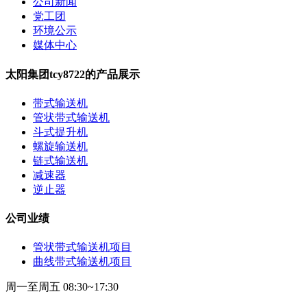
公司新闻
党工团
环境公示
媒体中心
太阳集团tcy8722的产品展示
带式输送机
管状带式输送机
斗式提升机
螺旋输送机
链式输送机
减速器
逆止器
公司业绩
管状带式输送机项目
曲线带式输送机项目
周一至周五 08:30~17:30