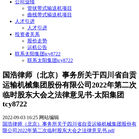
公司业绩
管状带式输送机项目
曲线带式输送机项目
人才引进
人才引进
投资者关系
股价走势
运机公告
联系太阳集团tcy8722
联系太阳集团tcy8722
国浩律师（北京）事务所关于四川省自贡
运输机械集团股份有限公司2022年第二次
临时股东大会之法律意见书-太阳集团
tcy8722
2022-09-03 16:25
网站编辑
国浩律师（北京）事务所关于四川省自贡运输机械集团股份有
限公司2022年第二次临时股东大会之法律意见书.pdf