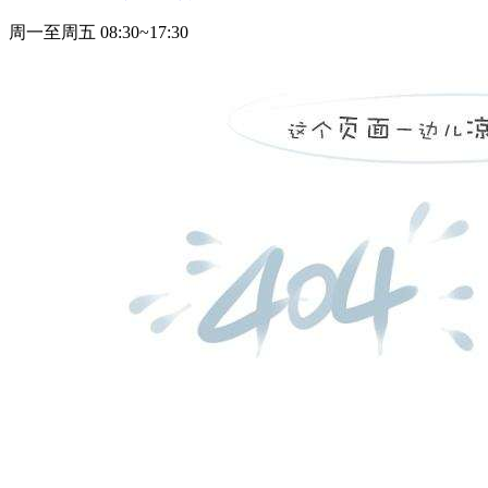
周一至周五 08:30~17:30