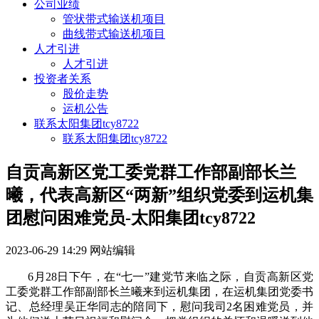
公司业绩
管状带式输送机项目
曲线带式输送机项目
人才引进
人才引进
投资者关系
股价走势
运机公告
联系太阳集团tcy8722
联系太阳集团tcy8722
自贡高新区党工委党群工作部副部长兰
曦，代表高新区“两新”组织党委到运机集
团慰问困难党员-太阳集团tcy8722
2023-06-29 14:29
网站编辑
6月28日下午，在“七一”建党节来临之际，自贡高新区党
工委党群工作部副部长兰曦来到运机集团，在运机集团党委书
记、总经理吴正华同志的陪同下，慰问我司2名困难党员，并