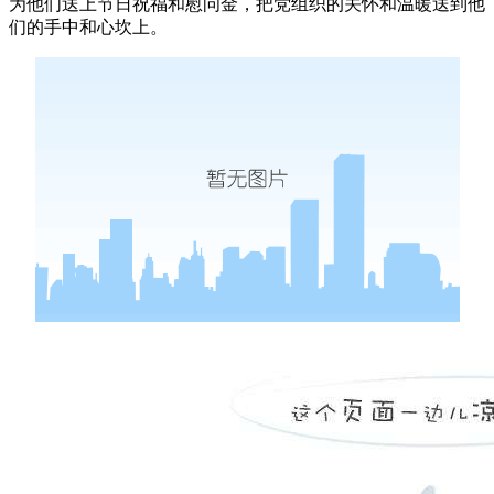
为他们送上节日祝福和慰问金，把党组织的关怀和温暖送到他
们的手中和心坎上。