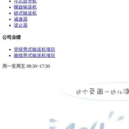
斗式提升机
螺旋输送机
链式输送机
减速器
逆止器
公司业绩
管状带式输送机项目
曲线带式输送机项目
周一至周五 08:30~17:30