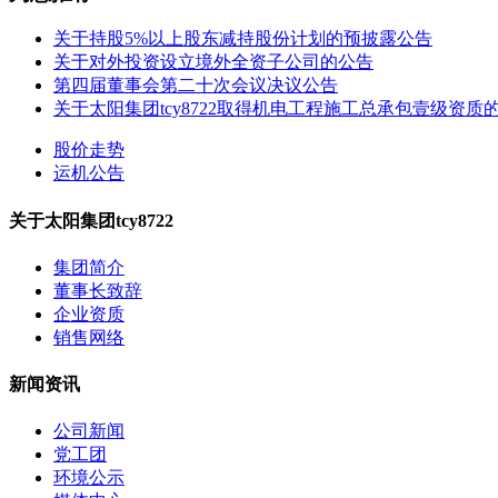
关于持股5%以上股东减持股份计划的预披露公告
关于对外投资设立境外全资子公司的公告
第四届董事会第二十次会议决议公告
关于太阳集团tcy8722取得机电工程施工总承包壹级资质
股价走势
运机公告
关于太阳集团tcy8722
集团简介
董事长致辞
企业资质
销售网络
新闻资讯
公司新闻
党工团
环境公示