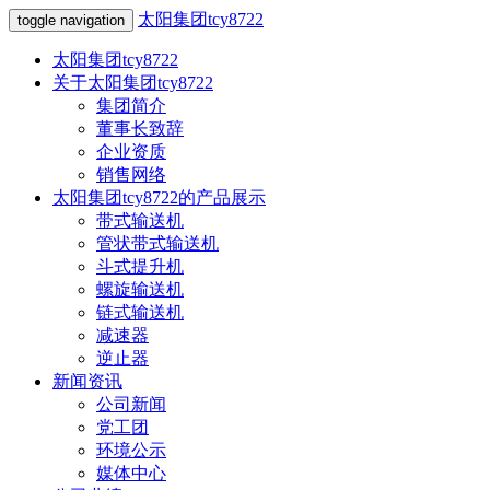
太阳集团tcy8722
toggle navigation
太阳集团tcy8722
关于太阳集团tcy8722
集团简介
董事长致辞
企业资质
销售网络
太阳集团tcy8722的产品展示
带式输送机
管状带式输送机
斗式提升机
螺旋输送机
链式输送机
减速器
逆止器
新闻资讯
公司新闻
党工团
环境公示
媒体中心