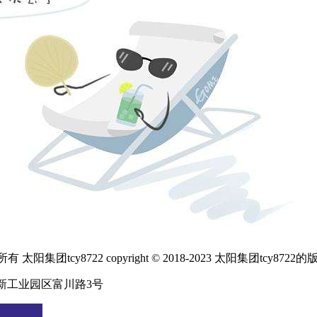
cy8722 copyright © 2018-2023 太阳集团tcy8722
贡市高新工业园区富川路3号