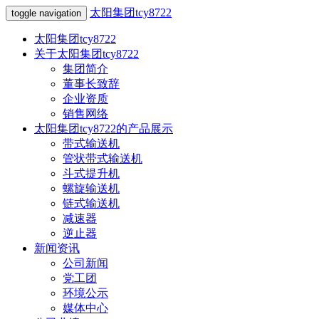
太阳集团tcy8722
toggle navigation
太阳集团tcy8722
关于太阳集团tcy8722
集团简介
董事长致辞
企业资质
销售网络
太阳集团tcy8722的产品展示
带式输送机
管状带式输送机
斗式提升机
螺旋输送机
链式输送机
减速器
逆止器
新闻资讯
公司新闻
党工团
环境公示
媒体中心