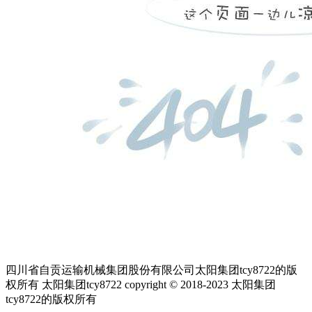
四川省自贡运输机械集团股份有限公司太阳集团tcy8722的版
权所有 太阳集团tcy8722 copyright © 2018-2023 太阳集团
tcy8722的版权所有