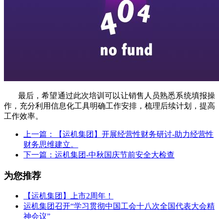
最后，希望通过此次培训可以让销售人员熟悉系统填报操
作，充分利用信息化工具明确工作安排，梳理后续计划，提高
工作效率。
上一篇：【运机集团】开展经营性财务研讨-助力经营性
财务思维建立。
下一篇：运机集团-中秋国庆节前安全大检查
为您推荐
【运机集团】上市2周年！
运机集团召开“学习贯彻中国工会十八次全国代表大会精
神会议”