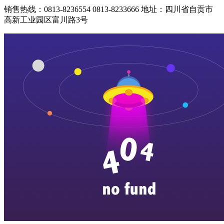
销售热线：0813-8236554 0813-8233666 地址：四川省自贡市
高新工业园区富川路3号