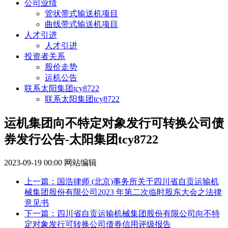
公司业绩
管状带式输送机项目
曲线带式输送机项目
人才引进
人才引进
投资者关系
股价走势
运机公告
联系太阳集团tcy8722
联系太阳集团tcy8722
运机集团向不特定对象发行可转换公司债
券发行公告-太阳集团tcy8722
2023-09-19 00:00
网站编辑
上一篇：国浩律师 (北京)事务所关于四川省自贡运输机
械集团股份有限公司2023 年第二次临时股东大会之法律
意见书
下一篇：四川省自贡运输机械集团股份有限公司向不特
定对象发行可转换公司债券信用评级报告