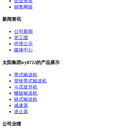
企业资质
销售网络
新闻资讯
公司新闻
党工团
环境公示
媒体中心
太阳集团tcy8722的产品展示
带式输送机
管状带式输送机
斗式提升机
螺旋输送机
链式输送机
减速器
逆止器
公司业绩