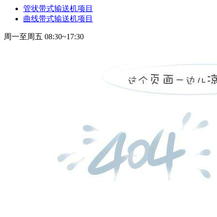
管状带式输送机项目
曲线带式输送机项目
周一至周五 08:30~17:30