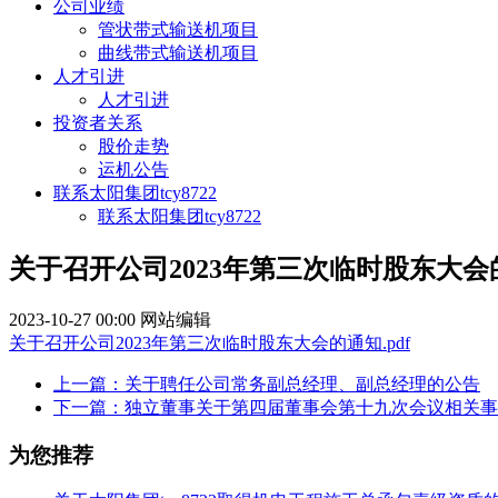
公司业绩
管状带式输送机项目
曲线带式输送机项目
人才引进
人才引进
投资者关系
股价走势
运机公告
联系太阳集团tcy8722
联系太阳集团tcy8722
关于召开公司2023年第三次临时股东大会的通
2023-10-27 00:00
网站编辑
关于召开公司2023年第三次临时股东大会的通知.pdf
上一篇：关于聘任公司常务副总经理、副总经理的公告
下一篇：独立董事关于第四届董事会第十九次会议相关事
为您推荐