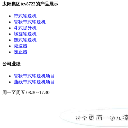
太阳集团tcy8722的产品展示
带式输送机
管状带式输送机
斗式提升机
螺旋输送机
链式输送机
减速器
逆止器
公司业绩
管状带式输送机项目
曲线带式输送机项目
周一至周五 08:30~17:30