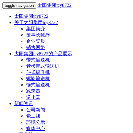
太阳集团tcy8722
toggle navigation
太阳集团tcy8722
关于太阳集团tcy8722
集团简介
董事长致辞
企业资质
销售网络
太阳集团tcy8722的产品展示
带式输送机
管状带式输送机
斗式提升机
螺旋输送机
链式输送机
减速器
逆止器
新闻资讯
公司新闻
党工团
环境公示
媒体中心