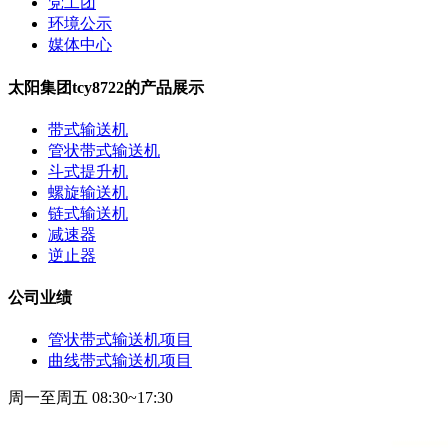
党工团
环境公示
媒体中心
太阳集团tcy8722的产品展示
带式输送机
管状带式输送机
斗式提升机
螺旋输送机
链式输送机
减速器
逆止器
公司业绩
管状带式输送机项目
曲线带式输送机项目
周一至周五 08:30~17:30