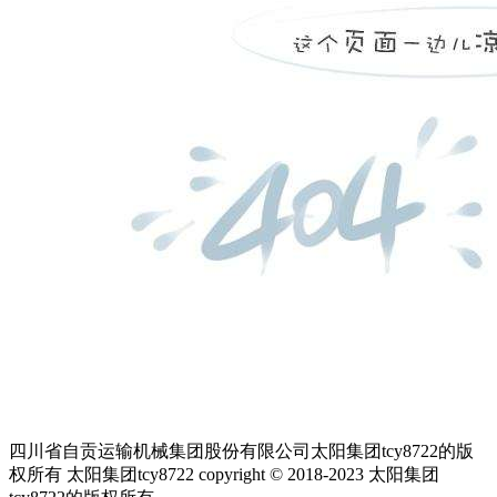
四川省自贡运输机械集团股份有限公司太阳集团tcy8722的版
权所有 太阳集团tcy8722 copyright © 2018-2023 太阳集团