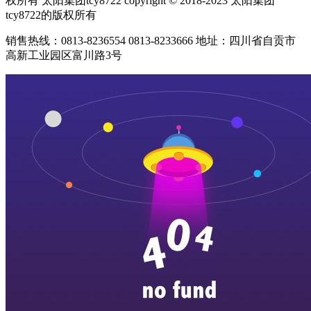
权所有 太阳集团tcy8722 copyright © 2018-2023 太阳集团
tcy8722的版权所有
销售热线：0813-8236554 0813-8233666 地址：四川省自贡市
高新工业园区富川路3号