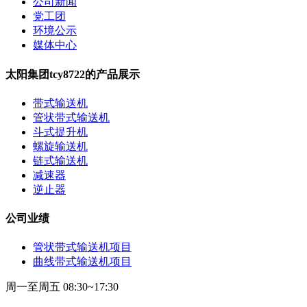
公司新闻
党工团
环境公示
媒体中心
太阳集团tcy8722的产品展示
带式输送机
管状带式输送机
斗式提升机
螺旋输送机
链式输送机
减速器
逆止器
公司业绩
管状带式输送机项目
曲线带式输送机项目
周一至周五 08:30~17:30