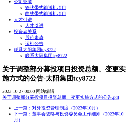
公司业绩
管状带式输送机项目
曲线带式输送机项目
人才引进
人才引进
投资者关系
股价走势
运机公告
联系太阳集团tcy8722
联系太阳集团tcy8722
关于调整部分募投项目投资总额、变更实
施方式的公告-太阳集团tcy8722
2023-10-27 00:00
网站编辑
关于调整部分募投项目投资总额、变更实施方式的公告.pdf
上一篇：对外投资管理制度（2023年10月）
下一篇：董事会战略与投资委员会工作细则（2023年10
月）