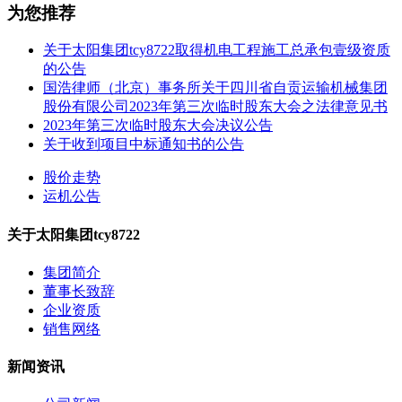
为您推荐
关于太阳集团tcy8722取得机电工程施工总承包壹级资质
的公告
国浩律师（北京）事务所关于四川省自贡运输机械集团
股份有限公司2023年第三次临时股东大会之法律意见书
2023年第三次临时股东大会决议公告
关于收到项目中标通知书的公告
股价走势
运机公告
关于太阳集团tcy8722
集团简介
董事长致辞
企业资质
销售网络
新闻资讯