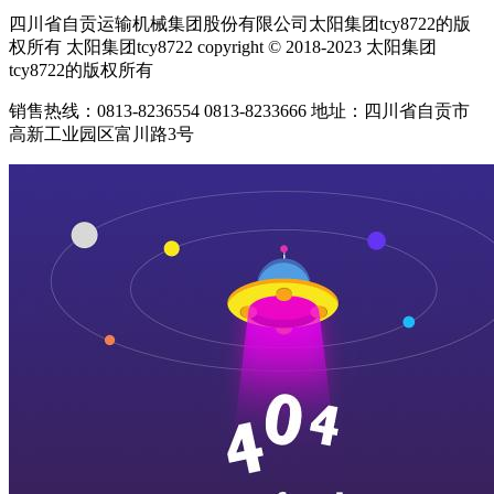
四川省自贡运输机械集团股份有限公司太阳集团tcy8722的版
权所有 太阳集团tcy8722 copyright © 2018-2023 太阳集团
tcy8722的版权所有
销售热线：0813-8236554 0813-8233666 地址：四川省自贡市
高新工业园区富川路3号