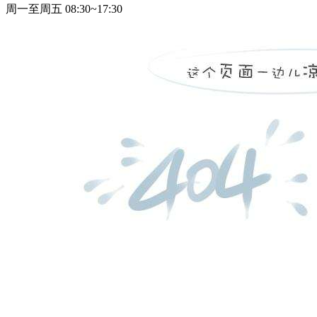
周一至周五 08:30~17:30