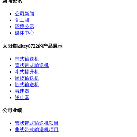
新闻资讯
公司新闻
党工团
环境公示
媒体中心
太阳集团tcy8722的产品展示
带式输送机
管状带式输送机
斗式提升机
螺旋输送机
链式输送机
减速器
逆止器
公司业绩
管状带式输送机项目
曲线带式输送机项目