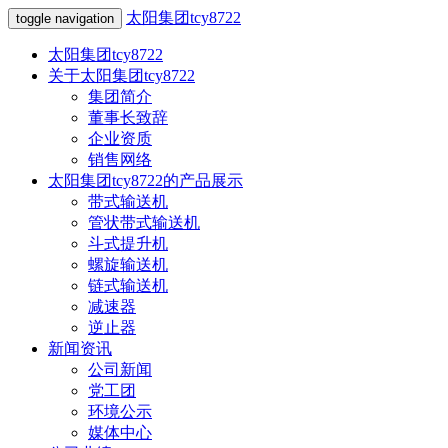
太阳集团tcy8722
toggle navigation
太阳集团tcy8722
关于太阳集团tcy8722
集团简介
董事长致辞
企业资质
销售网络
太阳集团tcy8722的产品展示
带式输送机
管状带式输送机
斗式提升机
螺旋输送机
链式输送机
减速器
逆止器
新闻资讯
公司新闻
党工团
环境公示
媒体中心