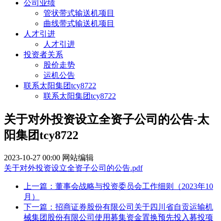
公司业绩
管状带式输送机项目
曲线带式输送机项目
人才引进
人才引进
投资者关系
股价走势
运机公告
联系太阳集团tcy8722
联系太阳集团tcy8722
关于对外投资设立全资子公司的公告-太
阳集团tcy8722
2023-10-27 00:00
网站编辑
关于对外投资设立全资子公司的公告.pdf
上一篇：董事会战略与投资委员会工作细则（2023年10
月）
下一篇：招商证券股份有限公司关于四川省自贡运输机
械集团股份有限公司使用募集资金置换预先投入募投项