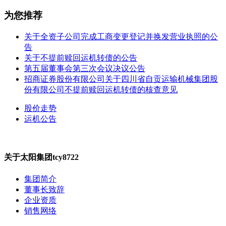
为您推荐
关于全资子公司完成工商变更登记并换发营业执照的公
告
关于不提前赎回运机转债的公告
第五届董事会第三次会议决议公告
招商证券股份有限公司关于四川省自贡运输机械集团股
份有限公司不提前赎回运机转债的核查意见
股价走势
运机公告
关于太阳集团tcy8722
集团简介
董事长致辞
企业资质
销售网络