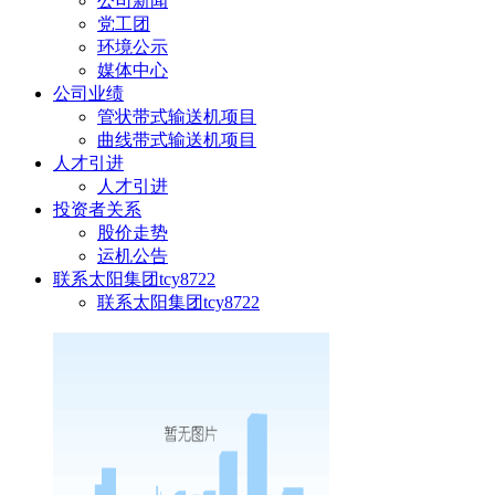
公司新闻
党工团
环境公示
媒体中心
公司业绩
管状带式输送机项目
曲线带式输送机项目
人才引进
人才引进
投资者关系
股价走势
运机公告
联系太阳集团tcy8722
联系太阳集团tcy8722