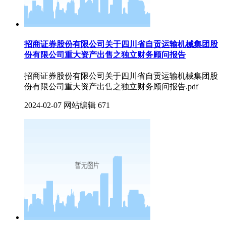
招商证券股份有限公司关于四川省自贡运输机械集团股
份有限公司重大资产出售之独立财务顾问报告
招商证券股份有限公司关于四川省自贡运输机械集团股
份有限公司重大资产出售之独立财务顾问报告.pdf
2024-02-07
网站编辑
671