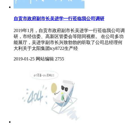
自贡市政府副市长吴进学一行莅临我公司调研
2019年1月，自贡市政府副市长吴进学一行莅临我公司调
研，市经信委、高新区管委会等陪同视察。 在公司多功
能展厅，吴进学副市长兴致勃勃的听取了公司总经理何
大利关于太阳集团tcy8722生产经
2019-01-25
网站编辑
2755