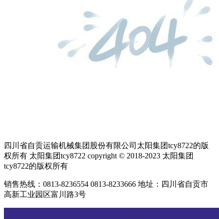
四川省自贡运输机械集团股份有限公司太阳集团tcy8722的版
权所有 太阳集团tcy8722 copyright © 2018-2023 太阳集团
tcy8722的版权所有
销售热线：0813-8236554 0813-8233666 地址：四川省自贡市
高新工业园区富川路3号