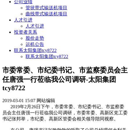
公司业绩
管状带式输送机项目
曲线带式输送机项目
人才引进
人才引进
投资者关系
股价走势
运机公告
联系太阳集团tcy8722
联系太阳集团tcy8722
市委常委、市纪委书记、市监察委员会主
任唐强一行莅临我公司调研-太阳集团
tcy8722
2019-03-01 15:07
网站编辑
2019年2月26日下午，市委常委、市纪委书记、市监察委
员会主任唐强一行莅临我公司调研，市委常委、高新区党工委
书记张邦举，市纪委、高新区管委会相关领导陪同视察。