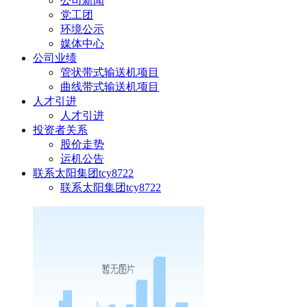
公司新闻
党工团
环境公示
媒体中心
公司业绩
管状带式输送机项目
曲线带式输送机项目
人才引进
人才引进
投资者关系
股价走势
运机公告
联系太阳集团tcy8722
联系太阳集团tcy8722