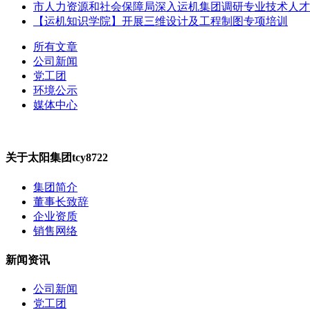
市人力资源和社会保障局深入运机集团调研专业技术人才
【运机知识学院】开展三维设计及工程制图专项培训
所有文章
公司新闻
党工团
环境公示
媒体中心
关于太阳集团tcy8722
集团简介
董事长致辞
企业资质
销售网络
新闻资讯
公司新闻
党工团