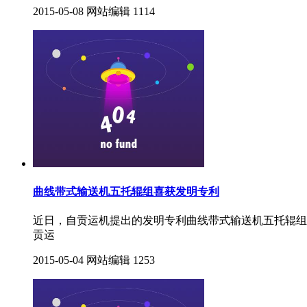
2015-05-08
网站编辑
1114
曲线带式输送机五托辊组喜获发明专利
近日，自贡运机提出的发明专利曲线带式输送机五托辊组
贡运
2015-05-04
网站编辑
1253