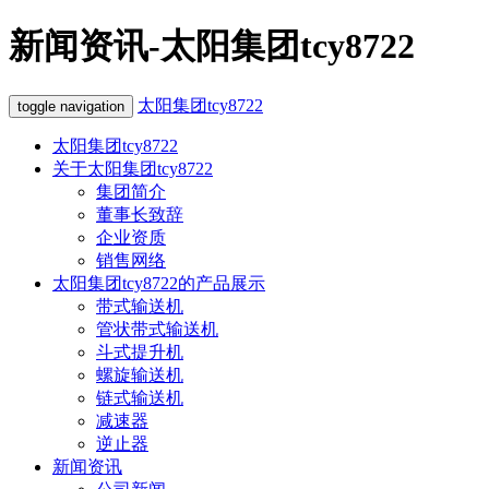
新闻资讯-太阳集团tcy8722
太阳集团tcy8722
toggle navigation
太阳集团tcy8722
关于太阳集团tcy8722
集团简介
董事长致辞
企业资质
销售网络
太阳集团tcy8722的产品展示
带式输送机
管状带式输送机
斗式提升机
螺旋输送机
链式输送机
减速器
逆止器
新闻资讯