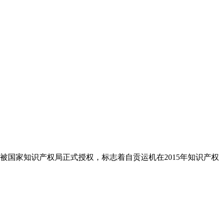
被国家知识产权局正式授权，标志着自贡运机在2015年知识产