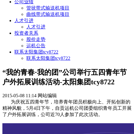
公司业绩
管状带式输送机项目
曲线带式输送机项目
人才引进
人才引进
投资者关系
股价走势
运机公告
联系太阳集团tcy8722
联系太阳集团tcy8722
“我的青春·我的团”公司举行五四青年节
户外拓展训练活动-太阳集团tcy8722
2015-05-08 11:14
网站编辑
为庆祝五四青年节，培养青年团员积极向上、开拓创新的
精神风貌，5月4日下午，自贡运机公司团委组织青年员工开展
了户外拓展训练，公司近70人参加了此次活动。