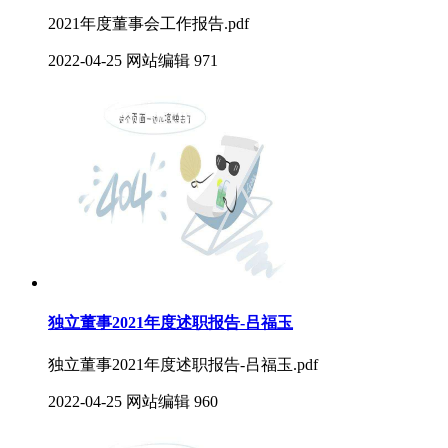
2021年度董事会工作报告.pdf
2022-04-25
网站编辑
971
独立董事2021年度述职报告-吕福玉
独立董事2021年度述职报告-吕福玉.pdf
2022-04-25
网站编辑
960