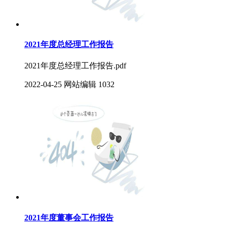
2021年度总经理工作报告
2021年度总经理工作报告.pdf
2022-04-25
网站编辑
1032
2021年度董事会工作报告