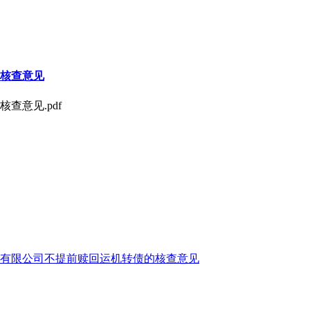
的核查意见
查意见.pdf
有限公司不提前赎回运机转债的核查意见