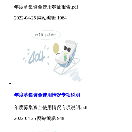
年度募集资金使用鉴证报告.pdf
2022-04-25
网站编辑
1064
年度募集资金使用情况专项说明
年度募集资金使用情况专项说明.pdf
2022-04-25
网站编辑
948