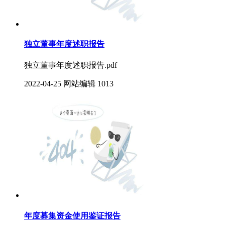
独立董事年度述职报告
独立董事年度述职报告.pdf
2022-04-25
网站编辑
1013
年度募集资金使用鉴证报告