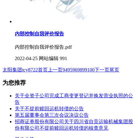
内部控制自我评价报告
内部控制自我评价报告.pdf
2022-04-25
网站编辑
991
太阳集团tcy8722首页
上一页
94
95
96
98
99
100
下一页
尾页
为您推荐
关于全资子公司完成工商变更登记并换发营业执照的公
告
关于不提前赎回运机转债的公告
第五届董事会第三次会议决议公告
招商证券股份有限公司关于四川省自贡运输机械集团股
份有限公司不提前赎回运机转债的核查意见