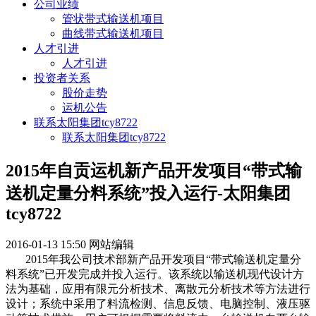
公司业绩
管状带式输送机项目
曲线带式输送机项目
人才引进
人才引进
投资者关系
股价走势
运机公告
联系太阳集团tcy8722
联系太阳集团tcy8722
2015年自贡运机新产品开发项目“带式输
送机定量分料系统”投入运行-太阳集团
tcy8722
2016-01-13 15:50
网站编辑
2015年我公司技术部新产品开发项目“带式输送机定量分
料系统”已开发完成并投入运行。该系统以输送机现代设计方
法为基础，应用有限元分析技术、离散元分析技术等方法进行
设计；系统中采用了料流检测、信息反馈、电脑控制、液压驱