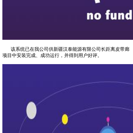
该系统已在我公司供新疆汉泰能源有限公司长距离皮带廊
项目中安装完成、成功运行，并得到用户好评。