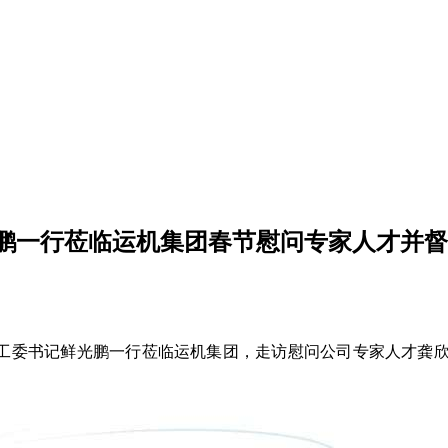
鹏一行莅临运机集团春节慰问专家人才并督
委书记鲜光鹏一行莅临运机集团，走访慰问公司专家人才龚欣