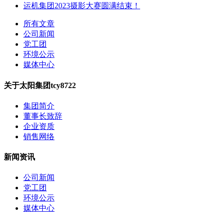
运机集团2023摄影大赛圆满结束！
所有文章
公司新闻
党工团
环境公示
媒体中心
关于太阳集团tcy8722
集团简介
董事长致辞
企业资质
销售网络
新闻资讯
公司新闻
党工团
环境公示
媒体中心