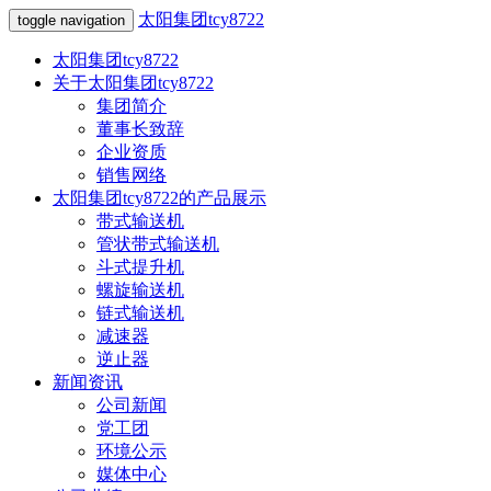
太阳集团tcy8722
toggle navigation
太阳集团tcy8722
关于太阳集团tcy8722
集团简介
董事长致辞
企业资质
销售网络
太阳集团tcy8722的产品展示
带式输送机
管状带式输送机
斗式提升机
螺旋输送机
链式输送机
减速器
逆止器
新闻资讯
公司新闻
党工团
环境公示
媒体中心