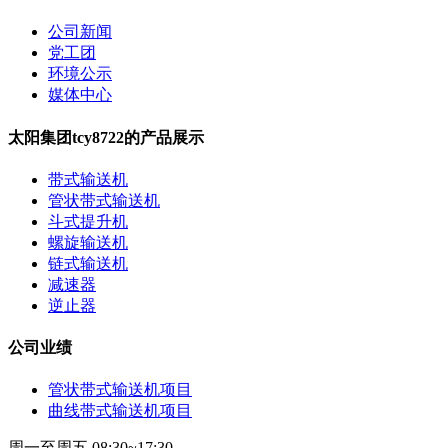
公司新闻
党工团
环境公示
媒体中心
太阳集团tcy8722的产品展示
带式输送机
管状带式输送机
斗式提升机
螺旋输送机
链式输送机
减速器
逆止器
公司业绩
管状带式输送机项目
曲线带式输送机项目
周一至周五 08:30~17:30