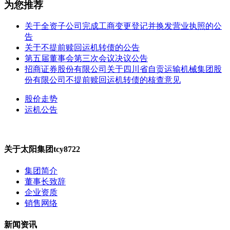
为您推荐
关于全资子公司完成工商变更登记并换发营业执照的公
告
关于不提前赎回运机转债的公告
第五届董事会第三次会议决议公告
招商证券股份有限公司关于四川省自贡运输机械集团股
份有限公司不提前赎回运机转债的核查意见
股价走势
运机公告
关于太阳集团tcy8722
集团简介
董事长致辞
企业资质
销售网络
新闻资讯