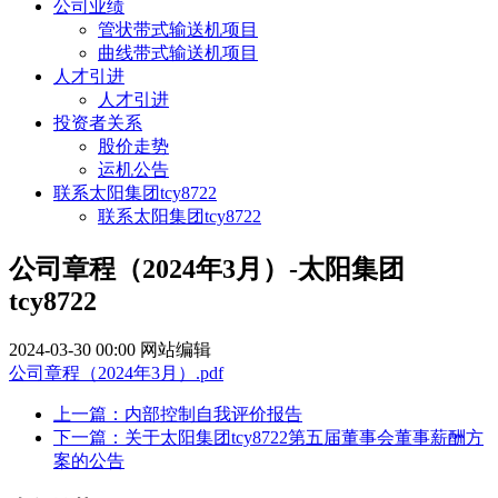
公司业绩
管状带式输送机项目
曲线带式输送机项目
人才引进
人才引进
投资者关系
股价走势
运机公告
联系太阳集团tcy8722
联系太阳集团tcy8722
公司章程（2024年3月）-太阳集团
tcy8722
2024-03-30 00:00
网站编辑
公司章程（2024年3月）.pdf
上一篇：内部控制自我评价报告
下一篇：关于太阳集团tcy8722第五届董事会董事薪酬方
案的公告