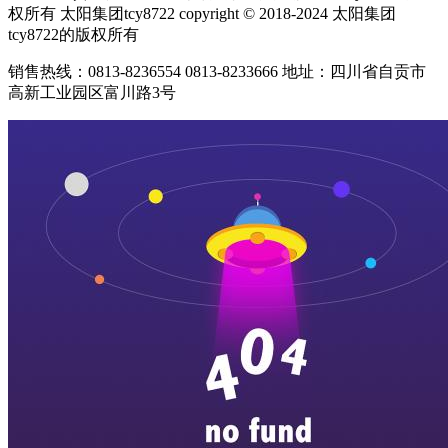
权所有 太阳集团tcy8722 copyright © 2018-2024 太阳集团
tcy8722的版权所有
销售热线：0813-8236554 0813-8233666 地址：四川省自贡市
高新工业园区富川路3号