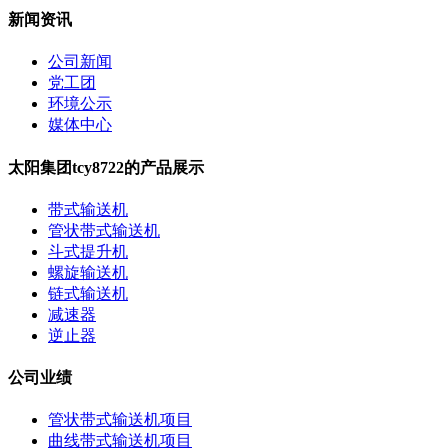
新闻资讯
公司新闻
党工团
环境公示
媒体中心
太阳集团tcy8722的产品展示
带式输送机
管状带式输送机
斗式提升机
螺旋输送机
链式输送机
减速器
逆止器
公司业绩
管状带式输送机项目
曲线带式输送机项目