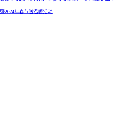
2024年春节送温暖活动