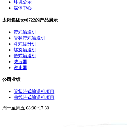
环境公示
媒体中心
太阳集团tcy8722的产品展示
带式输送机
管状带式输送机
斗式提升机
螺旋输送机
链式输送机
减速器
逆止器
公司业绩
管状带式输送机项目
曲线带式输送机项目
周一至周五 08:30~17:30