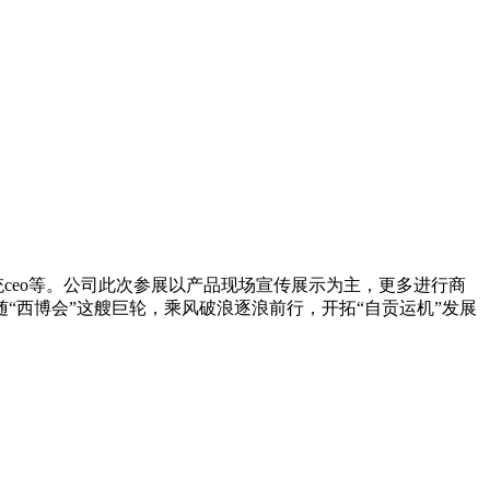
eo等。公司此次参展以产品现场宣传展示为主，更多进行商
西博会”这艘巨轮，乘风破浪逐浪前行，开拓“自贡运机”发展