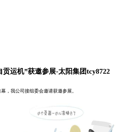
运机”获邀参展-太阳集团tcy8722
帷幕，我公司接组委会邀请获邀参展。