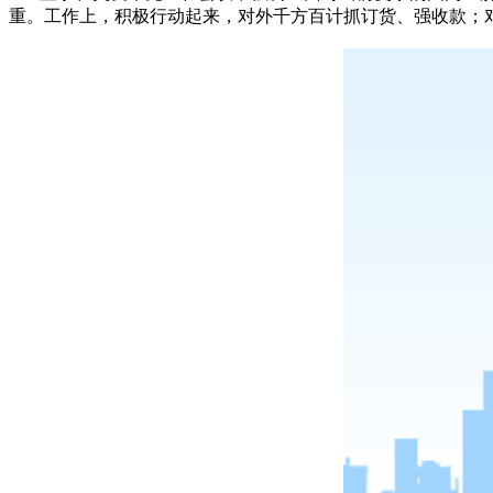
重。工作上，积极行动起来，对外千方百计抓订货、强收款；