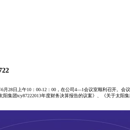
22
月28日上午10：00-12：00，在公司4—1会议室顺利召开
太阳集团tcy87222013年度财务决算报告的议案》、《关于太阳集