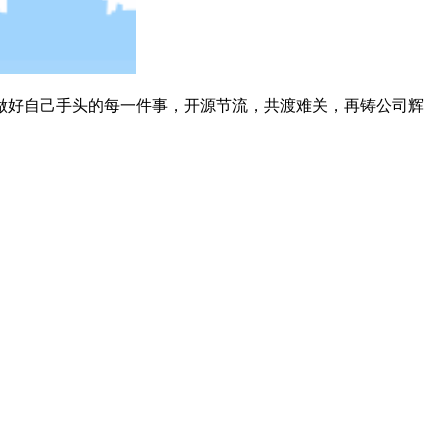
好自己手头的每一件事，开源节流，共渡难关，再铸公司辉