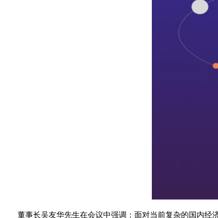
董事长吴友华先生在会议中强调：面对当前复杂的国内经济