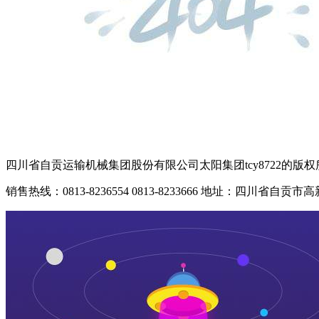
四川省自贡运输机械集团股份有限公司太阳集团tcy8722的版权所有 太阳集团t
销售热线：0813-8236554 0813-8233666 地址：四川省自