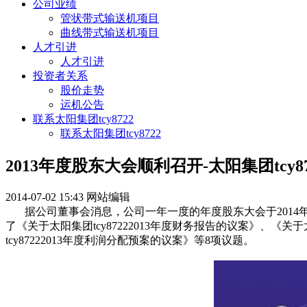
公司业绩
管状带式输送机项目
曲线带式输送机项目
人才引进
人才引进
投资者关系
股价走势
运机公告
联系太阳集团tcy8722
联系太阳集团tcy8722
2013年度股东大会顺利召开-太阳集团tcy87
2014-07-02 15:43
网站编辑
据公司董事会消息，公司一年一度的年度股东大会于2014年6
了《关于太阳集团tcy87222013年度财务报告的议案》、《关于
tcy87222013年度利润分配预案的议案》等8项议题。