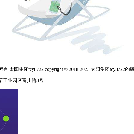
cy8722 copyright © 2018-2023 太阳集团tcy8722
贡市高新工业园区富川路3号