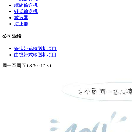
螺旋输送机
链式输送机
减速器
逆止器
公司业绩
管状带式输送机项目
曲线带式输送机项目
周一至周五 08:30~17:30