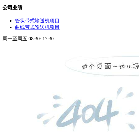
公司业绩
管状带式输送机项目
曲线带式输送机项目
周一至周五 08:30~17:30