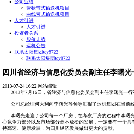
公司业绩
管状带式输送机项目
曲线带式输送机项目
人才引进
人才引进
投资者关系
股价走势
运机公告
联系太阳集团tcy8722
联系太阳集团tcy8722
四川省经济与信息化委员会副主任李曙光一行
2013-07-24 16:22
网站编辑
2013年7月16日，省经济与信息化委员会副主任李曙光一
公司总经理何大利向李曙光等领导汇报了运机集团在当前经
李曙光走遍了公司每一个厂房，在考察厂房的过程中李曙光
心竞争力部分以及市场部分毫不放松的发展，一定要有一个具
持高速、健康发展，为四川经济发展做出更大的贡献。