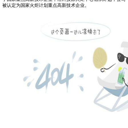
被认定为国家火炬计划重点高新技术企业。