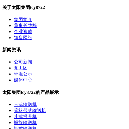
关于太阳集团tcy8722
集团简介
董事长致辞
企业资质
销售网络
新闻资讯
公司新闻
党工团
环境公示
媒体中心
太阳集团tcy8722的产品展示
带式输送机
管状带式输送机
斗式提升机
螺旋输送机
链式输送机