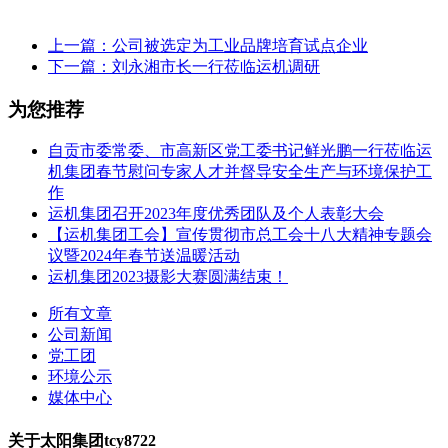
上一篇：公司被选定为工业品牌培育试点企业
下一篇：刘永湘市长一行莅临运机调研
为您推荐
自贡市委常委、市高新区党工委书记鲜光鹏一行莅临运
机集团春节慰问专家人才并督导安全生产与环境保护工
作
运机集团召开2023年度优秀团队及个人表彰大会
【运机集团工会】宣传贯彻市总工会十八大精神专题会
议暨2024年春节送温暖活动
运机集团2023摄影大赛圆满结束！
所有文章
公司新闻
党工团
环境公示
媒体中心
关于太阳集团tcy8722