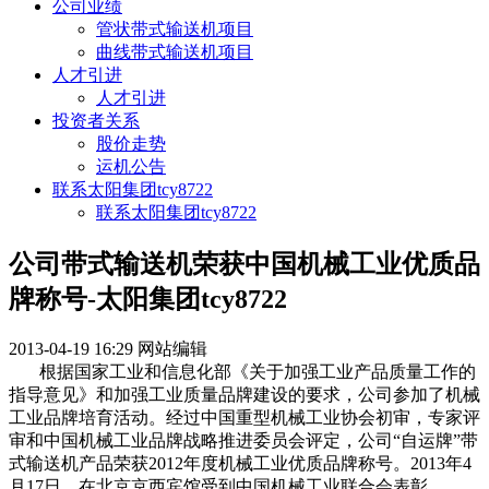
公司业绩
管状带式输送机项目
曲线带式输送机项目
人才引进
人才引进
投资者关系
股价走势
运机公告
联系太阳集团tcy8722
联系太阳集团tcy8722
公司带式输送机荣获中国机械工业优质品
牌称号-太阳集团tcy8722
2013-04-19 16:29
网站编辑
根据国家工业和信息化部《关于加强工业产品质量工作的
指导意见》和加强工业质量品牌建设的要求，公司参加了机械
工业品牌培育活动。经过中国重型机械工业协会初审，专家评
审和中国机械工业品牌战略推进委员会评定，公司“自运牌”带
式输送机产品荣获2012年度机械工业优质品牌称号。2013年4
月17日，在北京京西宾馆受到中国机械工业联合会表彰。