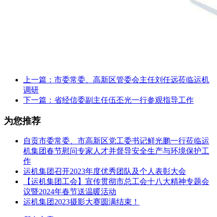
上一篇：市委常委、高新区管委会主任刘任远莅临运机
调研
下一篇：省经信委副主任伍丕光一行参观指导工作
为您推荐
自贡市委常委、市高新区党工委书记鲜光鹏一行莅临运
机集团春节慰问专家人才并督导安全生产与环境保护工
作
运机集团召开2023年度优秀团队及个人表彰大会
【运机集团工会】宣传贯彻市总工会十八大精神专题会
议暨2024年春节送温暖活动
运机集团2023摄影大赛圆满结束！