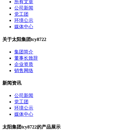
所有文章
公司新闻
党工团
环境公示
媒体中心
关于太阳集团tcy8722
集团简介
董事长致辞
企业资质
销售网络
新闻资讯
公司新闻
党工团
环境公示
媒体中心
太阳集团tcy8722的产品展示