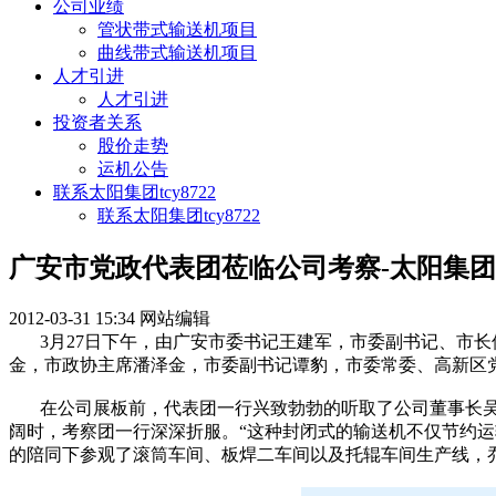
公司业绩
管状带式输送机项目
曲线带式输送机项目
人才引进
人才引进
投资者关系
股价走势
运机公告
联系太阳集团tcy8722
联系太阳集团tcy8722
广安市党政代表团莅临公司考察-太阳集团tcy
2012-03-31 15:34
网站编辑
3月27日下午，由广安市委书记王建军，市委副书记、市长
金，市政协主席潘泽金，市委副书记谭豹，市委常委、高新区
在公司展板前，代表团一行兴致勃勃的听取了公司董事长吴友华
阔时，考察团一行深深折服。“这种封闭式的输送机不仅节约
的陪同下参观了滚筒车间、板焊二车间以及托辊车间生产线，