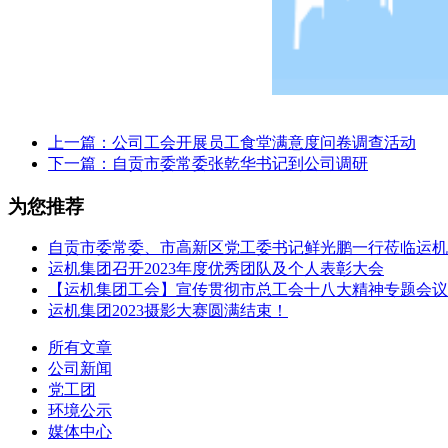
上一篇：公司工会开展员工食堂满意度问卷调查活动
下一篇：自贡市委常委张乾华书记到公司调研
为您推荐
自贡市委常委、市高新区党工委书记鲜光鹏一行莅临运机
运机集团召开2023年度优秀团队及个人表彰大会
【运机集团工会】宣传贯彻市总工会十八大精神专题会议暨
运机集团2023摄影大赛圆满结束！
所有文章
公司新闻
党工团
环境公示
媒体中心