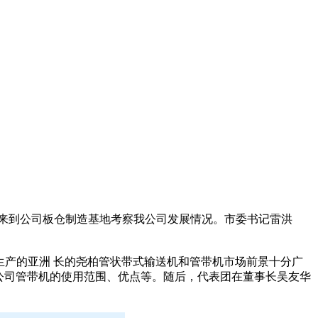
来到公司板仓制造基地考察我公司发展情况。市委书记雷洪
。
生产的亚洲 长的尧柏管状带式输送机和管带机市场前景十分广
公司管带机的使用范围、优点等。随后，代表团在董事长吴友华