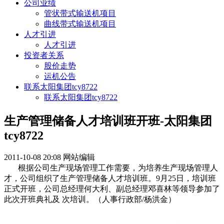
公司业绩
管状带式输送机项目
曲线带式输送机项目
人才引进
人才引进
投资者关系
股价走势
运机公告
联系太阳集团tcy8722
联系太阳集团tcy8722
生产管理储备人才培训班开班-太阳集团
tcy8722
2011-10-08 20:08
网站编辑
根据公司生产现场管理工作需要，为培养生产现场管理人
才，公司组织了生产管理储备人才培训班。9月25日，培训班
正式开班，公司总经理何大利、副总经理邓喜林等领导参加了
此次开班典礼及 次培训。（人事行政部/杨洪金）