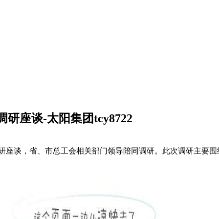
谈-太阳集团tcy8722
研座谈，省、市总工会相关部门领导陪同调研。此次调研主要围
。