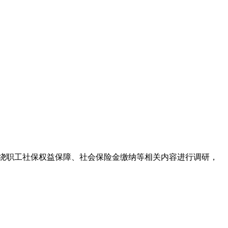
绕职工社保权益保障、社会保险金缴纳等相关内容进行调研，