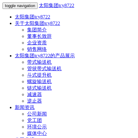
太阳集团tcy8722
toggle navigation
太阳集团tcy8722
关于太阳集团tcy8722
集团简介
董事长致辞
企业资质
销售网络
太阳集团tcy8722的产品展示
带式输送机
管状带式输送机
斗式提升机
螺旋输送机
链式输送机
减速器
逆止器
新闻资讯
公司新闻
党工团
环境公示
媒体中心