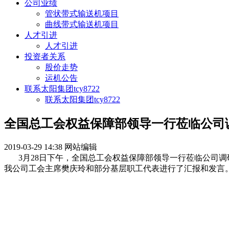
公司业绩
管状带式输送机项目
曲线带式输送机项目
人才引进
人才引进
投资者关系
股价走势
运机公告
联系太阳集团tcy8722
联系太阳集团tcy8722
全国总工会权益保障部领导一行莅临公司调研座
2019-03-29 14:38
网站编辑
3月28日下午，全国总工会权益保障部领导一行莅临公司调
我公司工会主席樊庆玲和部分基层职工代表进行了汇报和发言