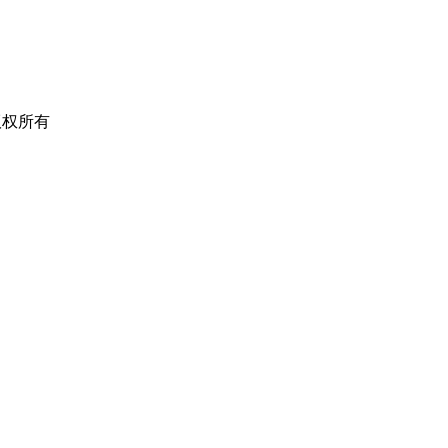
的版权所有