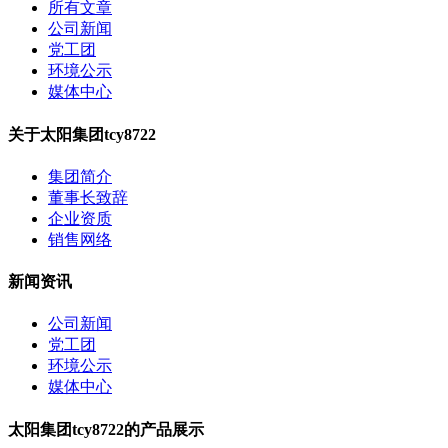
所有文章
公司新闻
党工团
环境公示
媒体中心
关于太阳集团tcy8722
集团简介
董事长致辞
企业资质
销售网络
新闻资讯
公司新闻
党工团
环境公示
媒体中心
太阳集团tcy8722的产品展示