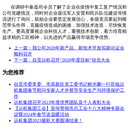
在调研中秦磊司令员了解了企业在疫情中复工复产情况和
公司党建情况，同时对企业退伍军人安置和民兵队伍建设等情
况进行了询问，鼓励企业要坚定发展信心，各级党员要起到模
范带头作用，克服疫情造成的困难，加强技术改造，尽快恢复
生产。要高度重视企业科技人才，重视技术创新，着力培育精
益求精的工匠精神，以先进的产品赢得市场竞争优势。
上一篇：我公司2020年新产品、新技术开发拟题论证会
顺利召开
下一篇：自贡运机召开“2020年度目标”动员大会
为您推荐
自贡市委常委、市高新区党工委书记鲜光鹏一行莅临运
机集团春节慰问专家人才并督导安全生产与环境保护工
作
运机集团召开2023年度优秀团队及个人表彰大会
【运机集团工会】宣传贯彻市总工会十八大精神专题会
议暨2024年春节送温暖活动
运机集团2023摄影大赛圆满结束！