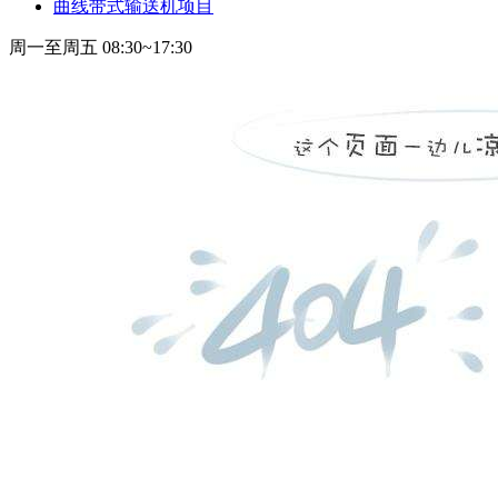
曲线带式输送机项目
周一至周五 08:30~17:30