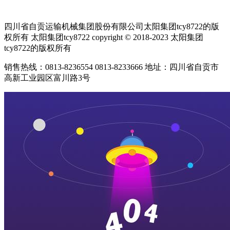
四川省自贡运输机械集团股份有限公司太阳集团tcy8722的版
权所有 太阳集团tcy8722 copyright © 2018-2023 太阳集团
tcy8722的版权所有
销售热线：0813-8236554 0813-8233666 地址：四川省自贡市
高新工业园区富川路3号