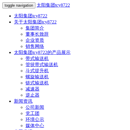
太阳集团tcy8722
toggle navigation
太阳集团tcy8722
关于太阳集团tcy8722
集团简介
董事长致辞
企业资质
销售网络
太阳集团tcy8722的产品展示
带式输送机
管状带式输送机
斗式提升机
螺旋输送机
链式输送机
减速器
逆止器
新闻资讯
公司新闻
党工团
环境公示
媒体中心