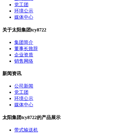
党工团
环境公示
媒体中心
关于太阳集团tcy8722
集团简介
董事长致辞
企业资质
销售网络
新闻资讯
公司新闻
党工团
环境公示
媒体中心
太阳集团tcy8722的产品展示
带式输送机