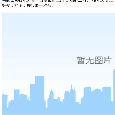
荣获四川技能大赛—自贡市第三届“盐都能工巧匠”技能大赛三
等奖，授予：焊接能手称号。