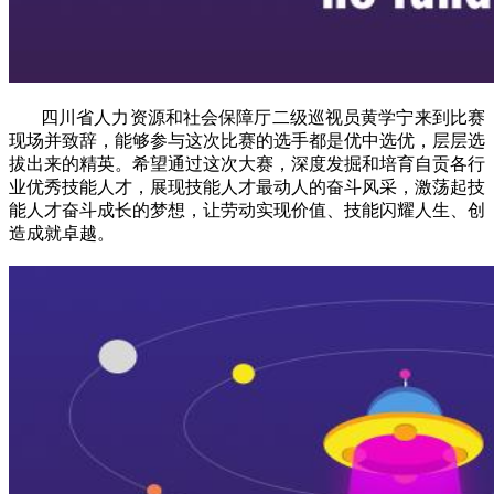
四川省人力资源和社会保障厅二级巡视员黄学宁来到比赛
现场并致辞，能够参与这次比赛的选手都是优中选优，层层选
拔出来的精英。希望通过这次大赛，深度发掘和培育自贡各行
业优秀技能人才，展现技能人才最动人的奋斗风采，激荡起技
能人才奋斗成长的梦想，让劳动实现价值、技能闪耀人生、创
造成就卓越。