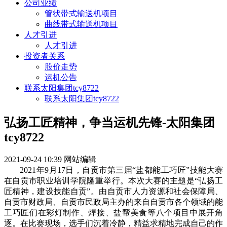
公司业绩
管状带式输送机项目
曲线带式输送机项目
人才引进
人才引进
投资者关系
股价走势
运机公告
联系太阳集团tcy8722
联系太阳集团tcy8722
弘扬工匠精神，争当运机先锋-太阳集团
tcy8722
2021-09-24 10:39
网站编辑
2021年9月17日，自贡市第三届“盐都能工巧匠”技能大赛
在自贡市职业培训学院隆重举行。本次大赛的主题是“弘扬工
匠精神，建设技能自贡”。由自贡市人力资源和社会保障局、
自贡市财政局、自贡市民政局主办的来自自贡市各个领域的能
工巧匠们在彩灯制作、焊接、盐帮美食等八个项目中展开角
逐。在比赛现场，选手们沉着冷静，精益求精地完成自己的作