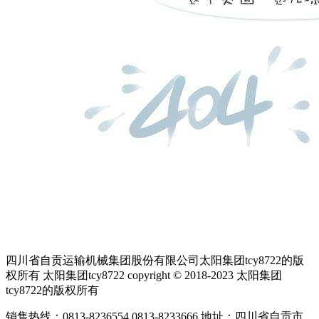
四川省自贡运输机械集团股份有限公司太阳集团tcy8722的版
权所有 太阳集团tcy8722 copyright © 2018-2023 太阳集团
tcy8722的版权所有
销售热线：0813-8236554 0813-8233666 地址：四川省自贡市