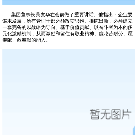
集团董事长吴友华在会前做了重要讲话。他指出：企业要
谋求发展，所有管理干部必须改变思维、推陈出新，必须建立
一套完备的以战略为导向、基于价值贡献、以奋斗者为本的多
元化激励机制，从而激励和留住有敬业精神、能吃苦耐劳、愿
奉献、敢奉献的能人。