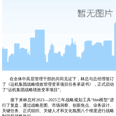
在全体中高层管理干部的共同见证下，林总与总经理签订
了《运机集团战略绩效管理变革项目任务承诺书》，正式启动
了“运机集团战略绩效变革项目”。
接下来林总对2023—2025三年战略规划工具“blm模型”进
行了复盘，通过战略意图、市场洞察、创新焦点、业务设计、
关键任务、正式组织、关键人才和文化氛围八个维度进行战略