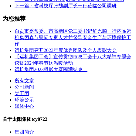
下一篇：省科技厅张魏副厅长一行莅临公司调研
为您推荐
自贡市委常委、市高新区党工委书记鲜光鹏一行莅临运
机集团春节慰问专家人才并督导安全生产与环境保护工
作
运机集团召开2023年度优秀团队及个人表彰大会
【运机集团工会】宣传贯彻市总工会十八大精神专题会
议暨2024年春节送温暖活动
运机集团2023摄影大赛圆满结束！
所有文章
公司新闻
党工团
环境公示
媒体中心
关于太阳集团tcy8722
集团简介