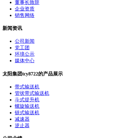
董事长致辞
企业资质
销售网络
新闻资讯
公司新闻
党工团
环境公示
媒体中心
太阳集团tcy8722的产品展示
带式输送机
管状带式输送机
斗式提升机
螺旋输送机
链式输送机
减速器
逆止器