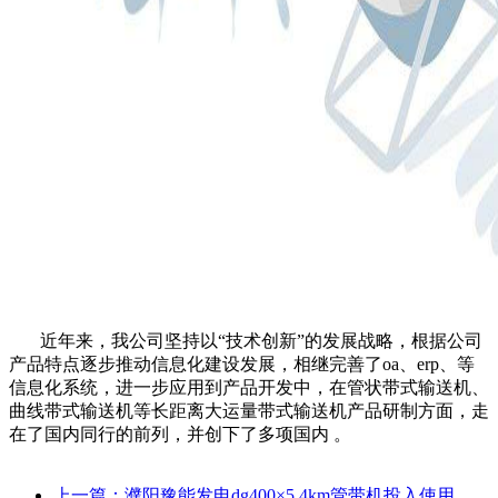
近年来，我公司坚持以“技术创新”的发展战略，根据公司
产品特点逐步推动信息化建设发展，相继完善了oa、erp、等
信息化系统，进一步应用到产品开发中，在管状带式输送机、
曲线带式输送机等长距离大运量带式输送机产品研制方面，走
在了国内同行的前列，并创下了多项国内 。
上一篇：濮阳豫能发电dg400×5.4km管带机投入使用