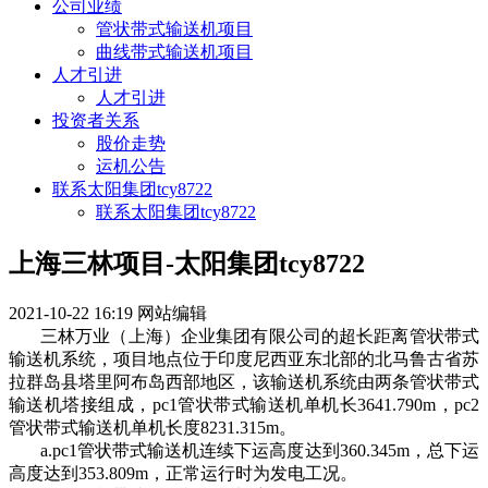
公司业绩
管状带式输送机项目
曲线带式输送机项目
人才引进
人才引进
投资者关系
股价走势
运机公告
联系太阳集团tcy8722
联系太阳集团tcy8722
上海三林项目-太阳集团tcy8722
2021-10-22 16:19
网站编辑
三林万业（上海）企业集团有限公司的超长距离管状带式
输送机系统，项目地点位于印度尼西亚东北部的北马鲁古省苏
拉群岛县塔里阿布岛西部地区，该输送机系统由两条管状带式
输送机塔接组成，pc1管状带式输送机单机长3641.790m，pc2
管状带式输送机单机长度8231.315m。
a.pc1管状带式输送机连续下运高度达到360.345m，总下运
高度达到353.809m，正常运行时为发电工况。