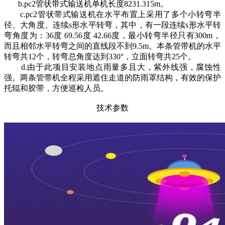
b.pc2管状带式输送机单机长度8231.315m。
c.pc2管状带式输送机在水平布置上采用了多个小转弯半
径、大角度、连续s形水平转弯，其中，有一段连续s形水平转
弯角度为：36度 69.56度 42.66度，最小转弯半径只有300m，
而且相邻水平转弯之间的直线段不到9.5m。本条管带机的水平
转弯共12个，转弯总角度达到330°，立面转弯共25个。
d.由于此项目安装地点雨量多且大，紫外线强，腐蚀性
强。两条管带机全程采用遮住走道的防雨罩结构，有效的保护
托辊和胶带，方便巡检人员。
技术参数